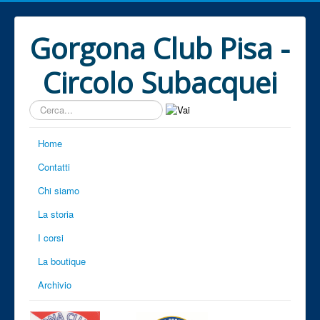
Gorgona Club Pisa -
Circolo Subacquei
Cerca...
Home
Contatti
Chi siamo
La storia
I corsi
La boutique
Archivio