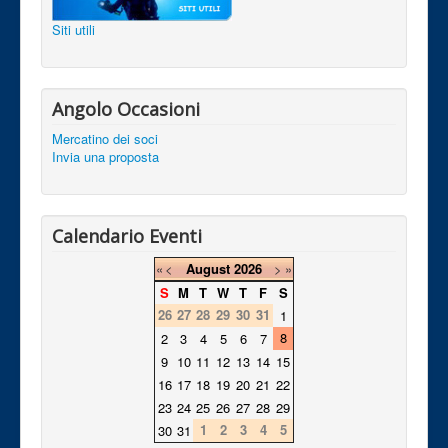
Siti utili
Angolo Occasioni
Mercatino dei soci
Invia una proposta
Calendario Eventi
«
<
August
2026
>
»
S
M
T
W
T
F
S
26
27
28
29
30
31
1
8
2
3
4
5
6
7
9
10
11
12
13
14
15
16
17
18
19
20
21
22
23
24
25
26
27
28
29
1
2
3
4
5
30
31