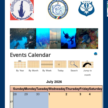
Events Calendar
By Year
By Month
By Week
Today
Search
Jump to
month
July 2026
Sunday
Monday
Tuesday
Wednesday
Thursday
Friday
Saturday
28
29
30
1
2
3
4
27