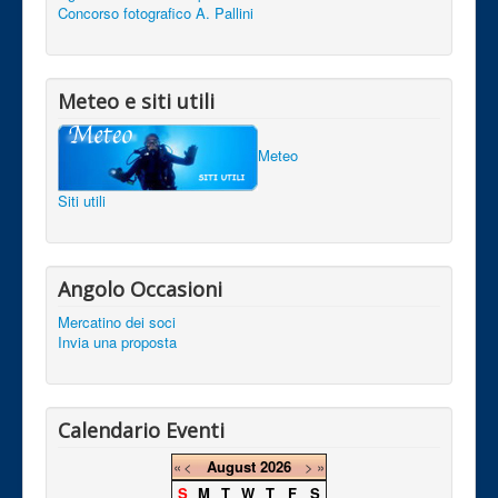
Concorso fotografico A. Pallini
Meteo e siti utili
Meteo
Siti utili
Angolo Occasioni
Mercatino dei soci
Invia una proposta
Calendario Eventi
«
<
August
2026
>
»
S
M
T
W
T
F
S