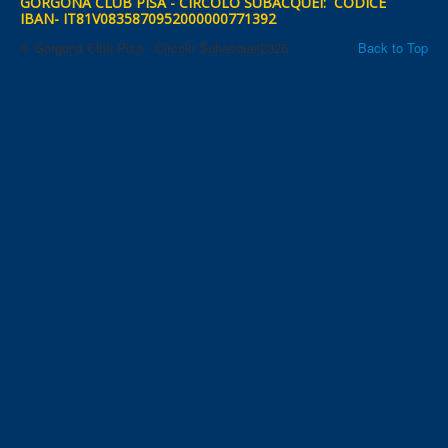
GORGONA CLUB PISA - CIRCOLO SUBACQUEI: CODICE
IBAN- IT81V0835870952000000771392
© Gorgona Club Pisa - Circolo Subacquei2026
Back to Top