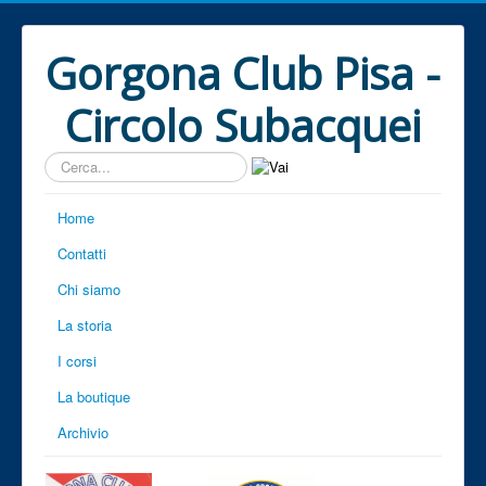
Gorgona Club Pisa -
Circolo Subacquei
Cerca...
Home
Contatti
Chi siamo
La storia
I corsi
La boutique
Archivio