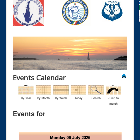
Events Calendar
By Year
By Month
By Week
Today
Search
Jump to
month
Events for
Monday 06 July 2026