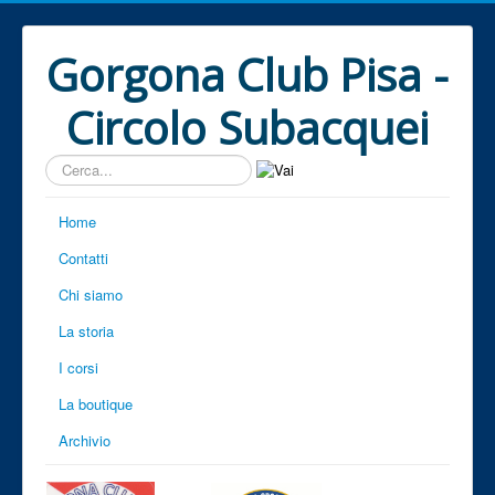
Gorgona Club Pisa -
Circolo Subacquei
Cerca...
Home
Contatti
Chi siamo
La storia
I corsi
La boutique
Archivio