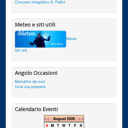
Concorso fotografico A. Pallini
Meteo e siti utili
Meteo
Siti utili
Angolo Occasioni
Mercatino dei soci
Invia una proposta
Calendario Eventi
«
<
August
2026
>
»
S
M
T
W
T
F
S