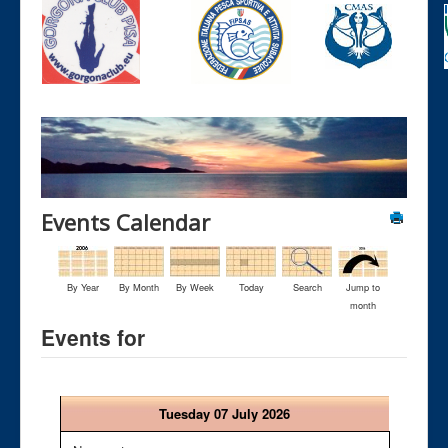
Events Calendar
By Year
By Month
By Week
Today
Search
Jump to
month
Events for
Tuesday 07 July 2026