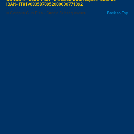
IBAN- IT81V0835870952000000771392
© Gorgona Club Pisa - Circolo Subacquei2026
Back to Top