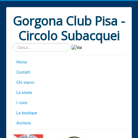
Gorgona Club Pisa -
Circolo Subacquei
Cerca...
Home
Contatti
Chi siamo
La storia
I corsi
La boutique
Archivio