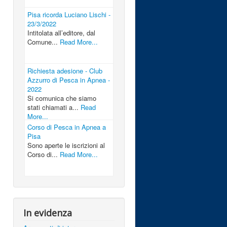
Pisa ricorda Luciano Lischi -
23/3/2022
Intitolata all’editore, dal
Comune...
Read More...
Richiesta adesione - Club
Azzurro di Pesca in Apnea -
2022
Si comunica che siamo
stati chiamati a...
Read
More...
Corso di Pesca in Apnea a
Pisa
Sono aperte le iscrizioni al
Corso di...
Read More...
In evidenza