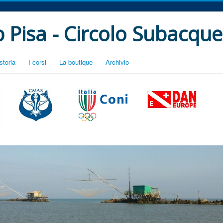
 Pisa - Circolo Subacque
storia
I corsi
La boutique
Archivio