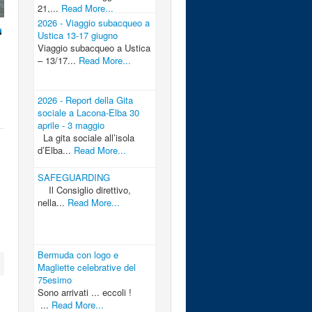
21,...
Read More...
2026 - Viaggio subacqueo a
Ustica 13-17 giugno
Viaggio subacqueo a Ustica
– 13/17...
Read More...
2026 - Report della Gita
sociale a Lacona-Elba 30
aprile - 3 maggio
La gita sociale all’isola
d’Elba...
Read More...
SAFEGUARDING
Il Consiglio direttivo,
nella...
Read More...
Bermuda con logo e
Magliette celebrative del
75esimo
Sono arrivati ... eccoli !
...
Read More...