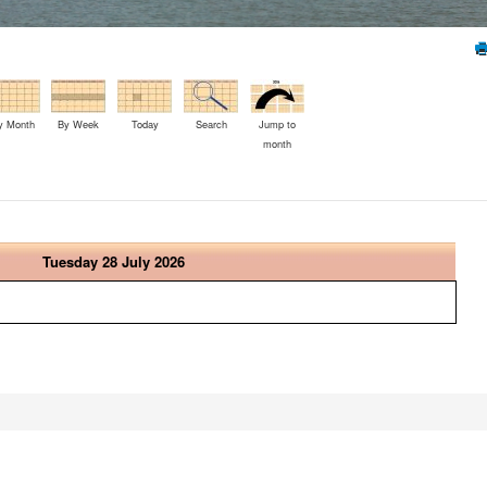
y Month
By Week
Today
Search
Jump to
month
Tuesday 28 July 2026