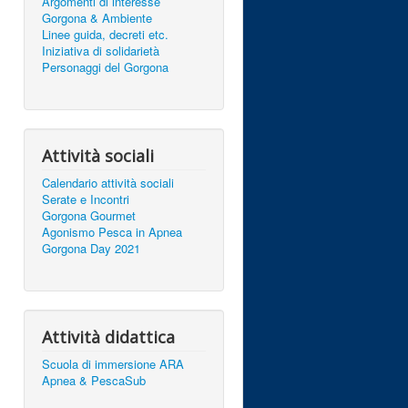
Argomenti di interesse
Gorgona & Ambiente
Linee guida, decreti etc.
Iniziativa di solidarietà
Personaggi del Gorgona
Attività sociali
Calendario attività sociali
Serate e Incontri
Gorgona Gourmet
Agonismo Pesca in Apnea
Gorgona Day 2021
Attività didattica
Scuola di immersione ARA
Apnea & PescaSub