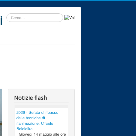
i
Cerca...
Notizie flash
2026 - Serata di ripasso
delle tecniche di
rianimazione, Circolo
Balalaika
Giovedì 14 maggio alle ore