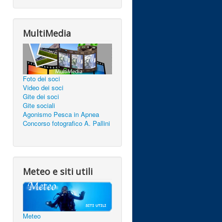
MultiMedia
Foto dei soci
Video dei soci
Gite dei soci
Gite sociali
Agonismo Pesca in Apnea
Concorso fotografico A. Pallini
Meteo e siti utili
Meteo