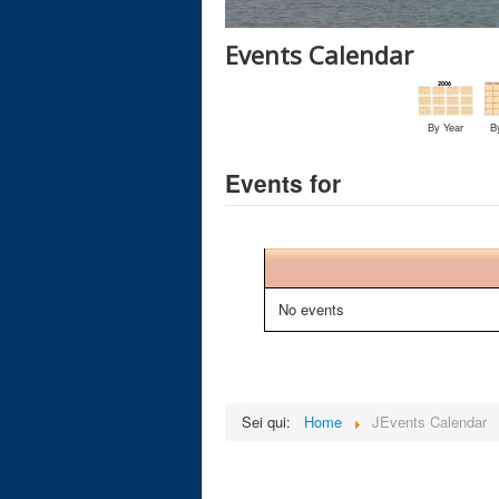
Events Calendar
By Year
B
Events for
No events
Sei qui:
Home
JEvents Calendar