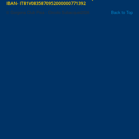
IBAN- IT81V0835870952000000771392
© Gorgona Club Pisa - Circolo Subacquei2026
Back to Top