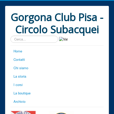
Gorgona Club Pisa -
Circolo Subacquei
Cerca...
Home
Contatti
Chi siamo
La storia
I corsi
La boutique
Archivio