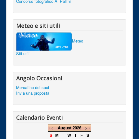
Concorso fotografico A. Pallini
Meteo e siti utili
Meteo
Siti utili
Angolo Occasioni
Mercatino dei soci
Invia una proposta
Calendario Eventi
«
<
August
2026
>
»
S
M
T
W
T
F
S