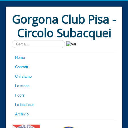
Gorgona Club Pisa -
Circolo Subacquei
Cerca...
Home
Contatti
Chi siamo
La storia
I corsi
La boutique
Archivio