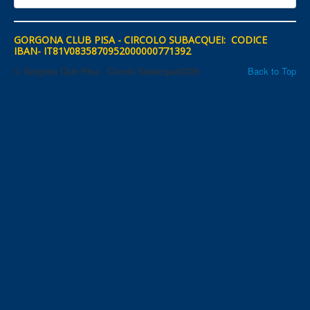
GORGONA CLUB PISA - CIRCOLO SUBACQUEI: CODICE
IBAN- IT81V0835870952000000771392
© Gorgona Club Pisa - Circolo Subacquei2026
Back to Top