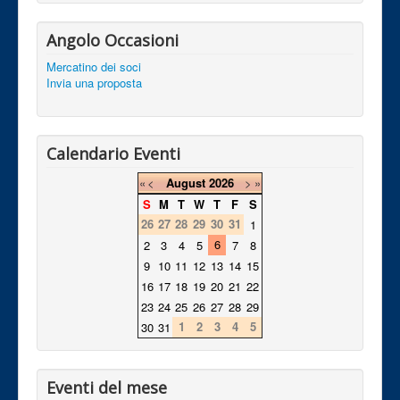
Angolo Occasioni
Mercatino dei soci
Invia una proposta
Calendario Eventi
«
<
August
2026
>
»
S
M
T
W
T
F
S
26
27
28
29
30
31
1
6
2
3
4
5
7
8
9
10
11
12
13
14
15
16
17
18
19
20
21
22
23
24
25
26
27
28
29
1
2
3
4
5
30
31
Eventi del mese