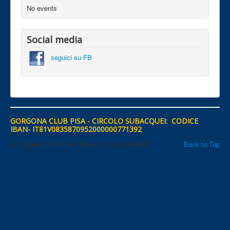
No events
Social media
seguici su FB
GORGONA CLUB PISA - CIRCOLO SUBACQUEI: CODICE
IBAN- IT81V0835870952000000771392
© Gorgona Club Pisa - Circolo Subacquei2026
Back to Top