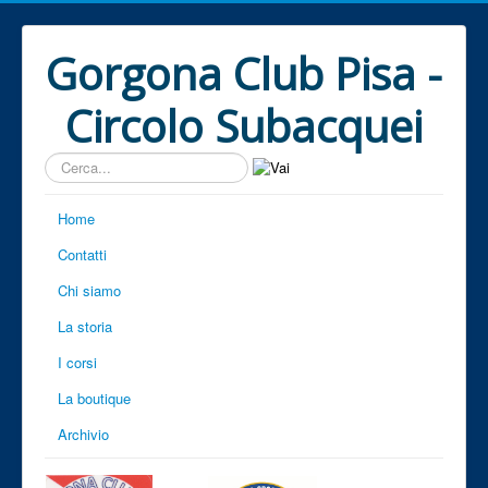
Gorgona Club Pisa -
Circolo Subacquei
Cerca...
Home
Contatti
Chi siamo
La storia
I corsi
La boutique
Archivio