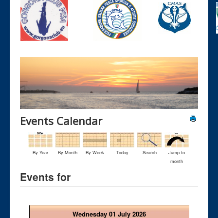
Events Calendar
By Year
By Month
By Week
Today
Search
Jump to
month
Events for
Wednesday 01 July 2026