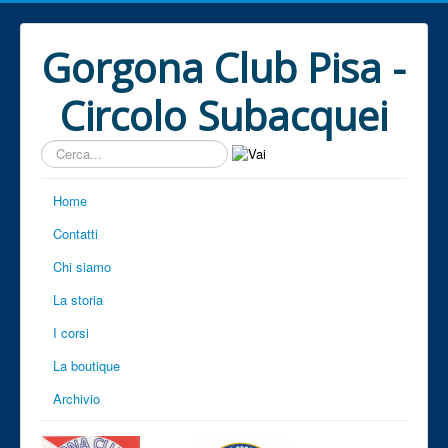
Gorgona Club Pisa -
Circolo Subacquei
Cerca...
Home
Contatti
Chi siamo
La storia
I corsi
La boutique
Archivio