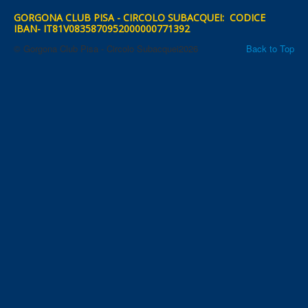
GORGONA CLUB PISA - CIRCOLO SUBACQUEI: CODICE
IBAN- IT81V0835870952000000771392
© Gorgona Club Pisa - Circolo Subacquei2026
Back to Top