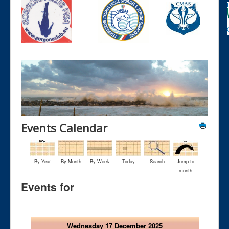
Events Calendar
By Year
By Month
By Week
Today
Search
Jump to
month
Events for
Wednesday 17 December 2025