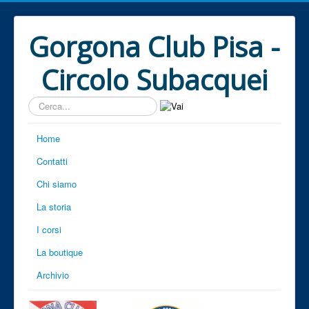
Gorgona Club Pisa -
Circolo Subacquei
Cerca...
Home
Contatti
Chi siamo
La storia
I corsi
La boutique
Archivio