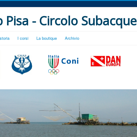
 Pisa - Circolo Subacque
storia
I corsi
La boutique
Archivio