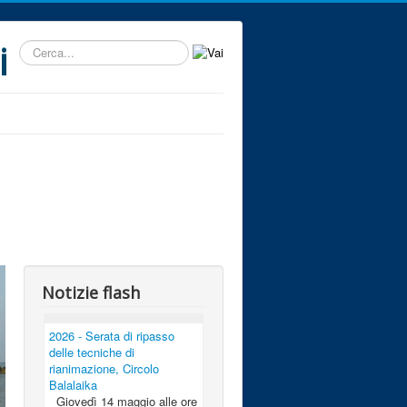
i
Cerca...
Notizie flash
2026 - Serata di ripasso
delle tecniche di
rianimazione, Circolo
Balalaika
Giovedì 14 maggio alle ore