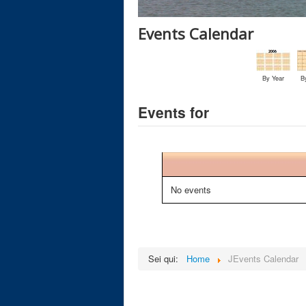
Events Calendar
By Year
B
Events for
No events
Sei qui:
Home
JEvents Calendar