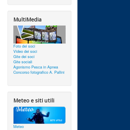
MultiMedia
Foto dei soci
Video dei soci
Gite dei soci
Gite sociali
Agonismo Pesca in Apnea
Concorso fotografico A. Pallini
Meteo e siti utili
Meteo