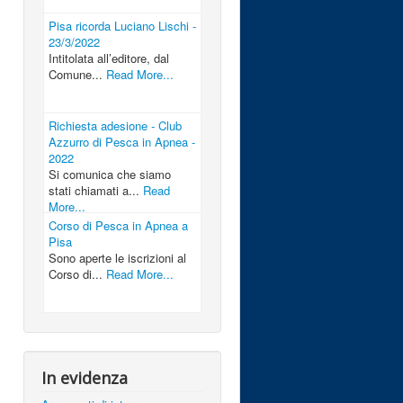
Pisa ricorda Luciano Lischi -
23/3/2022
Intitolata all’editore, dal
Comune...
Read More...
Richiesta adesione - Club
Azzurro di Pesca in Apnea -
2022
Si comunica che siamo
stati chiamati a...
Read
More...
Corso di Pesca in Apnea a
Pisa
Sono aperte le iscrizioni al
Corso di...
Read More...
In evidenza