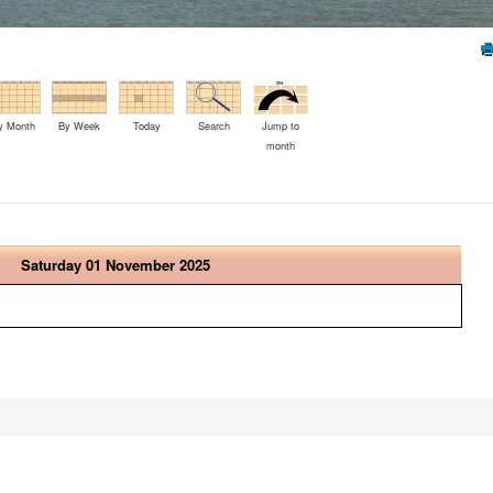
y Month
By Week
Today
Search
Jump to
month
Saturday 01 November 2025