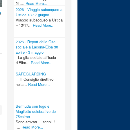
21,...
Read More...
2026 - Viaggio subacqueo a
Ustica 13-17 giugno
Viaggio subacqueo a Ustica
– 13/17...
Read More...
2026 - Report della Gita
sociale a Lacona-Elba 30
aprile - 3 maggio
La gita sociale all’isola
d’Elba...
Read More...
SAFEGUARDING
Il Consiglio direttivo,
nella...
Read More...
Bermuda con logo e
Magliette celebrative del
75esimo
Sono arrivati ... eccoli !
...
Read More...