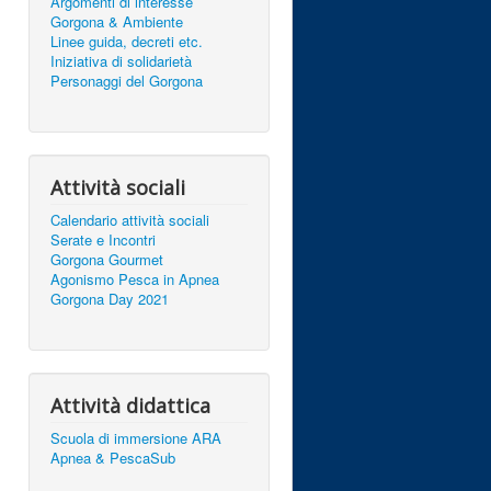
Argomenti di interesse
Gorgona & Ambiente
Linee guida, decreti etc.
Iniziativa di solidarietà
Personaggi del Gorgona
Attività sociali
Calendario attività sociali
Serate e Incontri
Gorgona Gourmet
Agonismo Pesca in Apnea
Gorgona Day 2021
Attività didattica
Scuola di immersione ARA
Apnea & PescaSub