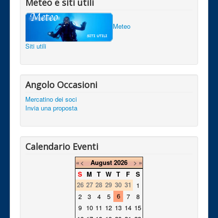
Meteo e siti utili
Meteo
Siti utili
Angolo Occasioni
Mercatino dei soci
Invia una proposta
Calendario Eventi
«
<
August
2026
>
»
S
M
T
W
T
F
S
26
27
28
29
30
31
1
6
2
3
4
5
7
8
9
10
11
12
13
14
15