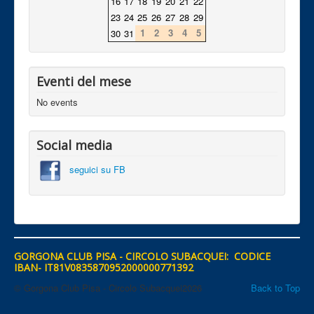
16
17
18
19
20
21
22
23
24
25
26
27
28
29
1
2
3
4
5
30
31
Eventi del mese
No events
Social media
seguici su FB
GORGONA CLUB PISA - CIRCOLO SUBACQUEI: CODICE
IBAN- IT81V0835870952000000771392
© Gorgona Club Pisa - Circolo Subacquei2026
Back to Top