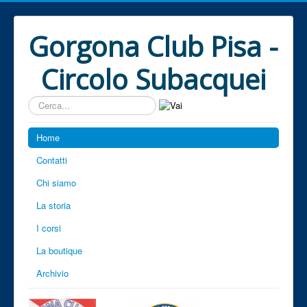
Gorgona Club Pisa -
Circolo Subacquei
Cerca...
Home
Contatti
Chi siamo
La storia
I corsi
La boutique
Archivio