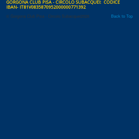
GORGONA CLUB PISA - CIRCOLO SUBACQUEI: CODICE
IBAN- IT81V0835870952000000771392
© Gorgona Club Pisa - Circolo Subacquei2026
Back to Top