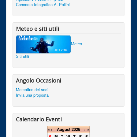
Concorso fotografico A. Pallini
Meteo e siti utili
Meteo
Siti utili
Angolo Occasioni
Mercatino dei soci
Invia una proposta
Calendario Eventi
«
<
August
2026
>
»
S
M
T
W
T
F
S