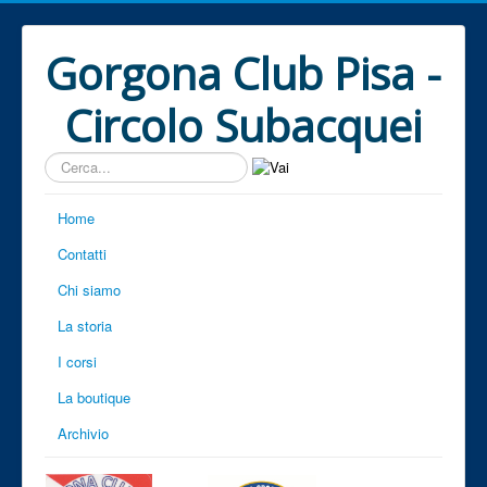
Gorgona Club Pisa -
Circolo Subacquei
Cerca...
Home
Contatti
Chi siamo
La storia
I corsi
La boutique
Archivio