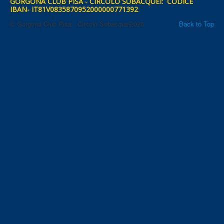
GORGONA CLUB PISA - CIRCOLO SUBACQUEI: CODICE
IBAN- IT81V0835870952000000771392
© Gorgona Club Pisa - Circolo Subacquei2026
Back to Top