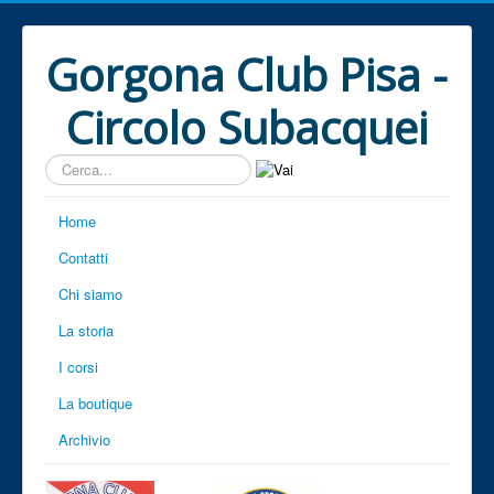
Gorgona Club Pisa -
Circolo Subacquei
Cerca...
Home
Contatti
Chi siamo
La storia
I corsi
La boutique
Archivio