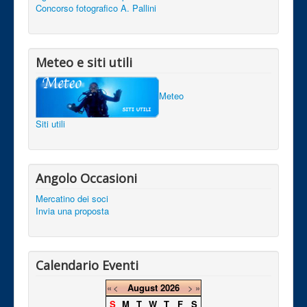
Concorso fotografico A. Pallini
Meteo e siti utili
Meteo
Siti utili
Angolo Occasioni
Mercatino dei soci
Invia una proposta
Calendario Eventi
«
<
August
2026
>
»
S
M
T
W
T
F
S