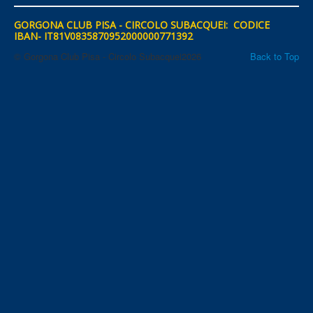
GORGONA CLUB PISA - CIRCOLO SUBACQUEI: CODICE
IBAN- IT81V0835870952000000771392
© Gorgona Club Pisa - Circolo Subacquei2026
Back to Top