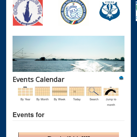
Events Calendar
By Year
By Month
By Week
Today
Search
Jump to
month
Events for