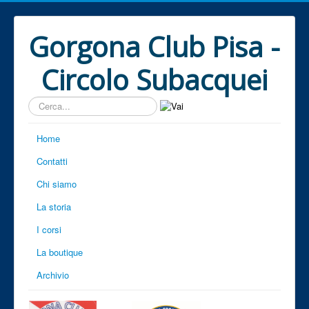
Gorgona Club Pisa -
Circolo Subacquei
Cerca...
Home
Contatti
Chi siamo
La storia
I corsi
La boutique
Archivio