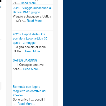
21,...
Read More...
2026 - Viaggio subacqueo a
Ustica 13-17 giugno
Viaggio subacqueo a Ustica
– 13/17...
Read More...
2026 - Report della Gita
sociale a Lacona-Elba 30
aprile - 3 maggio
La gita sociale all’isola
d’Elba...
Read More...
SAFEGUARDING
Il Consiglio direttivo,
nella...
Read More...
Bermuda con logo e
Magliette celebrative del
75esimo
Sono arrivati ... eccoli !
...
Read More...