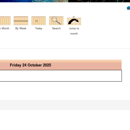
y Month
By Week
Today
Search
Jump to
month
Friday 24 October 2025