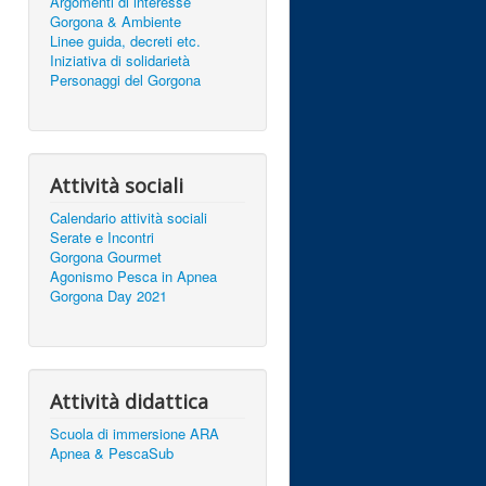
Argomenti di interesse
Gorgona & Ambiente
Linee guida, decreti etc.
Iniziativa di solidarietà
Personaggi del Gorgona
Attività sociali
Calendario attività sociali
Serate e Incontri
Gorgona Gourmet
Agonismo Pesca in Apnea
Gorgona Day 2021
Attività didattica
Scuola di immersione ARA
Apnea & PescaSub