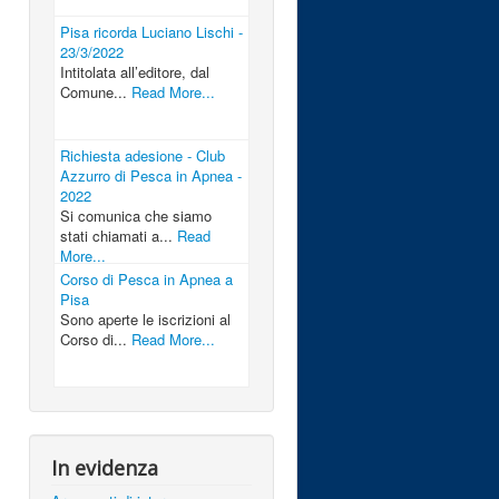
Pisa ricorda Luciano Lischi -
23/3/2022
Intitolata all’editore, dal
Comune...
Read More...
Richiesta adesione - Club
Azzurro di Pesca in Apnea -
2022
Si comunica che siamo
stati chiamati a...
Read
More...
Corso di Pesca in Apnea a
Pisa
Sono aperte le iscrizioni al
Corso di...
Read More...
In evidenza