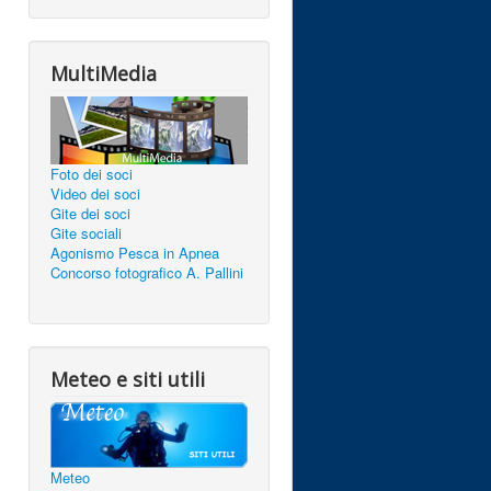
MultiMedia
Foto dei soci
Video dei soci
Gite dei soci
Gite sociali
Agonismo Pesca in Apnea
Concorso fotografico A. Pallini
Meteo e siti utili
Meteo