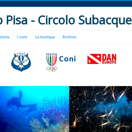
 Pisa - Circolo Subacque
storia
I corsi
La boutique
Archivio