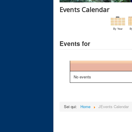
Events Calendar
By Year
B
Events for
No events
Sei qui:
Home
JEvents Calendar