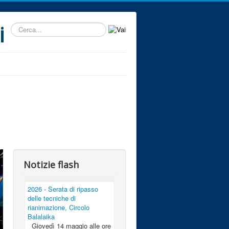
i
Cerca...
Notizie flash
2026 - Serata di ripasso
delle tecniche di
rianimazione, Circolo
Balalaika
Giovedì 14 maggio alle ore