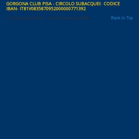
GORGONA CLUB PISA - CIRCOLO SUBACQUEI: CODICE
IBAN- IT81V0835870952000000771392
© Gorgona Club Pisa - Circolo Subacquei2026
Back to Top