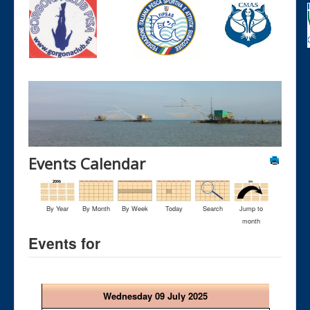
Events Calendar
By Year
By Month
By Week
Today
Search
Jump to
month
Events for
Wednesday 09 July 2025