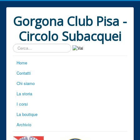
Gorgona Club Pisa -
Circolo Subacquei
Cerca...
Home
Contatti
Chi siamo
La storia
I corsi
La boutique
Archivio