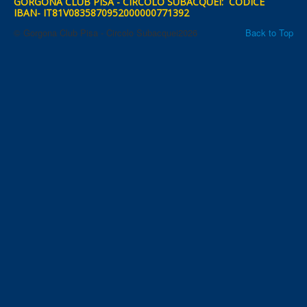
GORGONA CLUB PISA - CIRCOLO SUBACQUEI: CODICE
IBAN- IT81V0835870952000000771392
© Gorgona Club Pisa - Circolo Subacquei2026
Back to Top