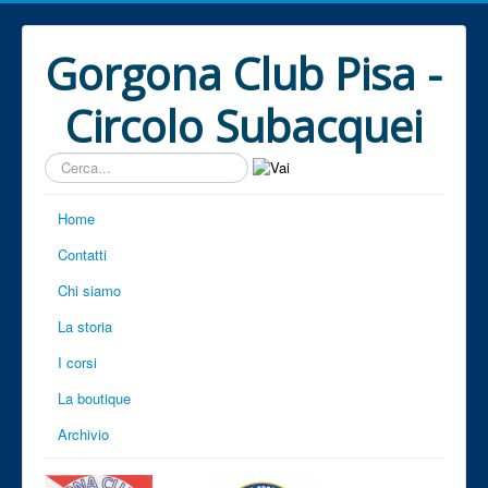
Gorgona Club Pisa -
Circolo Subacquei
Cerca...
Home
Contatti
Chi siamo
La storia
I corsi
La boutique
Archivio