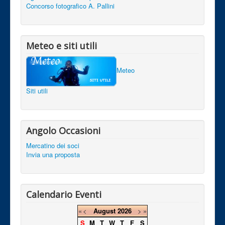
Concorso fotografico A. Pallini
Meteo e siti utili
Meteo
Siti utili
Angolo Occasioni
Mercatino dei soci
Invia una proposta
Calendario Eventi
«
<
August
2026
>
»
S
M
T
W
T
F
S