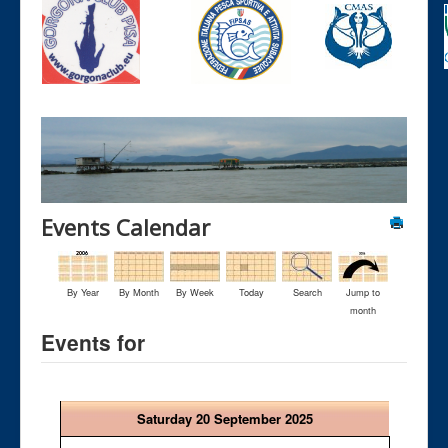
Events Calendar
By Year
By Month
By Week
Today
Search
Jump to
month
Events for
Saturday 20 September 2025