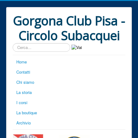
Gorgona Club Pisa -
Circolo Subacquei
Cerca...
Home
Contatti
Chi siamo
La storia
I corsi
La boutique
Archivio