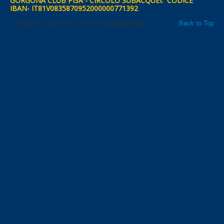
GORGONA CLUB PISA - CIRCOLO SUBACQUEI: CODICE
IBAN- IT81V0835870952000000771392
© Gorgona Club Pisa - Circolo Subacquei2026
Back to Top