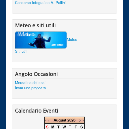
Concorso fotografico A. Pallini
Meteo e siti utili
Meteo
Siti utili
Angolo Occasioni
Mercatino dei soci
Invia una proposta
Calendario Eventi
«
<
August
2026
>
»
S
M
T
W
T
F
S