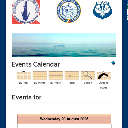
Events Calendar
By Year
By Month
By Week
Today
Search
Jump to
month
Events for
Wednesday 20 August 2025