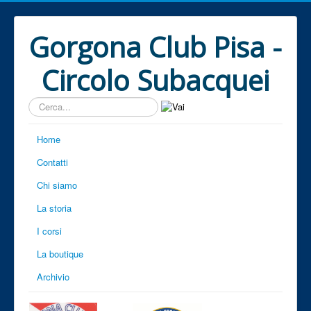
Gorgona Club Pisa -
Circolo Subacquei
Cerca...
Home
Contatti
Chi siamo
La storia
I corsi
La boutique
Archivio