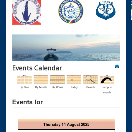
Events Calendar
By Year
By Month
By Week
Today
Search
Jump to
month
Events for
Thursday 14 August 2025