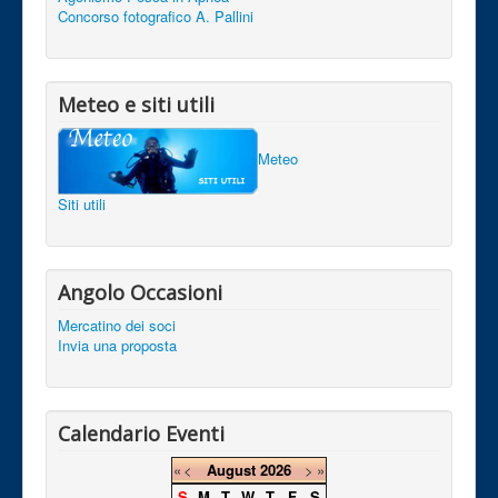
Concorso fotografico A. Pallini
Meteo e siti utili
Meteo
Siti utili
Angolo Occasioni
Mercatino dei soci
Invia una proposta
Calendario Eventi
«
<
August
2026
>
»
S
M
T
W
T
F
S