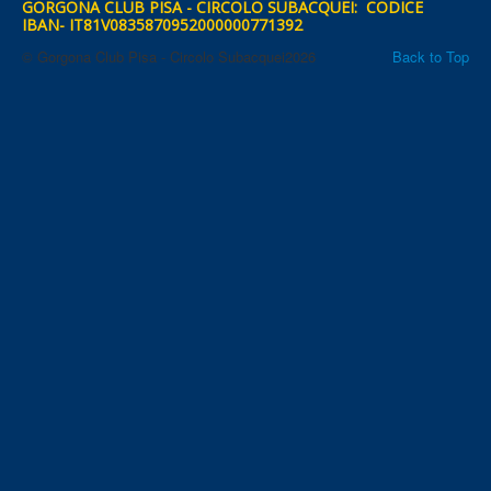
GORGONA CLUB PISA - CIRCOLO SUBACQUEI: CODICE
IBAN- IT81V0835870952000000771392
© Gorgona Club Pisa - Circolo Subacquei2026
Back to Top