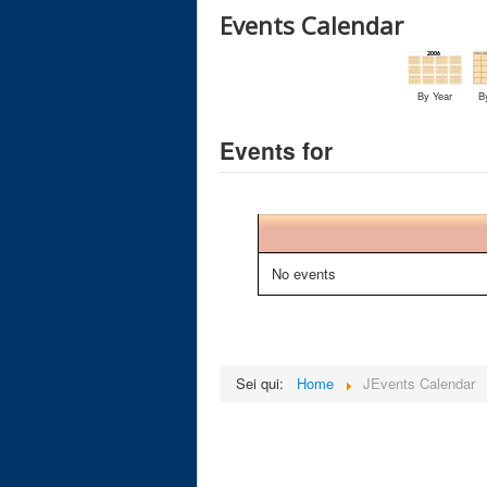
Events Calendar
By Year
B
Events for
No events
Sei qui:
Home
JEvents Calendar