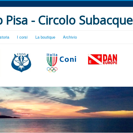
 Pisa - Circolo Subacque
storia
I corsi
La boutique
Archivio