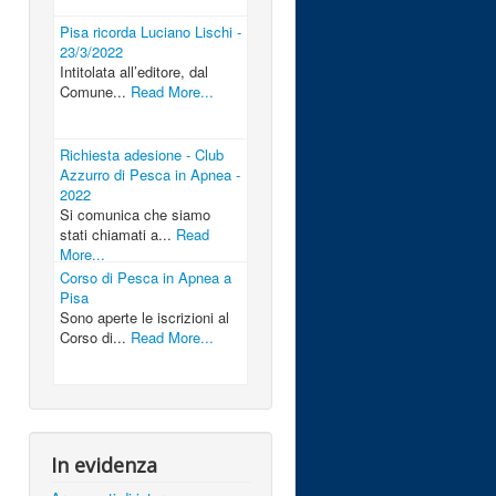
Pisa ricorda Luciano Lischi -
23/3/2022
Intitolata all’editore, dal
Comune...
Read More...
Richiesta adesione - Club
Azzurro di Pesca in Apnea -
2022
Si comunica che siamo
stati chiamati a...
Read
More...
Corso di Pesca in Apnea a
Pisa
Sono aperte le iscrizioni al
Corso di...
Read More...
In evidenza