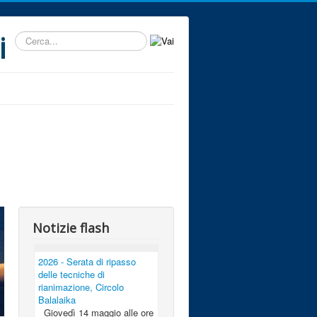
i
Cerca...
Notizie flash
2026 - Serata di ripasso
delle tecniche di
rianimazione, Circolo
Balalaika
Giovedì 14 maggio alle ore