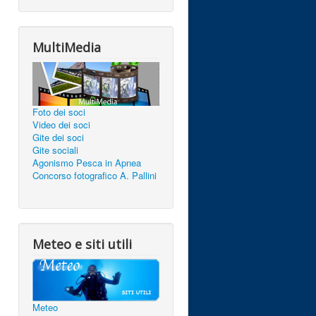
MultiMedia
Foto dei soci
Video dei soci
Gite dei soci
Gite sociali
Agonismo Pesca in Apnea
Concorso fotografico A. Pallini
Meteo e siti utili
Meteo