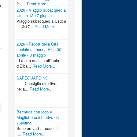
21,...
Read More...
2026 - Viaggio subacqueo a
Ustica 13-17 giugno
Viaggio subacqueo a Ustica
– 13/17...
Read More...
2026 - Report della Gita
sociale a Lacona-Elba 30
aprile - 3 maggio
La gita sociale all’isola
d’Elba...
Read More...
SAFEGUARDING
Il Consiglio direttivo,
nella...
Read More...
Bermuda con logo e
Magliette celebrative del
75esimo
Sono arrivati ... eccoli !
...
Read More...