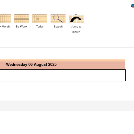
y Month
By Week
Today
Search
Jump to
month
Wednesday 06 August 2025