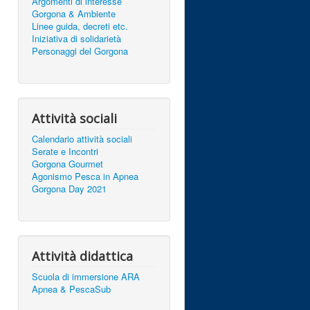
Argomenti di interesse
Gorgona & Ambiente
Linee guida, decreti etc.
Iniziativa di solidarietà
Personaggi del Gorgona
Attività sociali
Calendario attività sociali
Serate e Incontri
Gorgona Gourmet
Agonismo Pesca in Apnea
Gorgona Day 2021
Attività didattica
Scuola di immersione ARA
Apnea & PescaSub