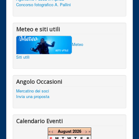
Concorso fotografico A. Pallini
Meteo e siti utili
Meteo
Siti utili
Angolo Occasioni
Mercatino dei soci
Invia una proposta
Calendario Eventi
«
<
August
2026
>
»
S
M
T
W
T
F
S