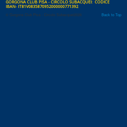
GORGONA CLUB PISA - CIRCOLO SUBACQUEI: CODICE
IBAN- IT81V0835870952000000771392
© Gorgona Club Pisa - Circolo Subacquei2026
Back to Top