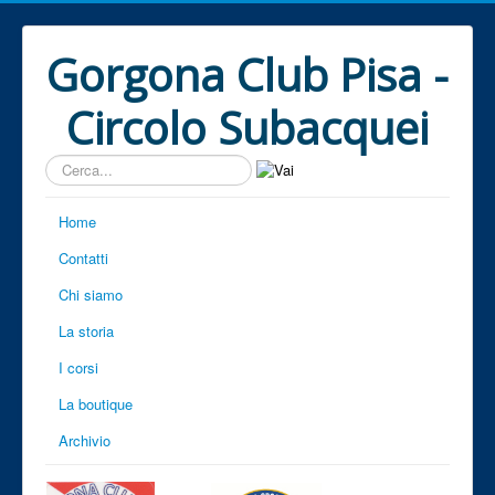
Gorgona Club Pisa -
Circolo Subacquei
Cerca...
Home
Contatti
Chi siamo
La storia
I corsi
La boutique
Archivio