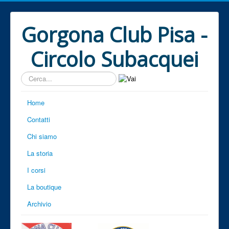
Gorgona Club Pisa -
Circolo Subacquei
Cerca...
Home
Contatti
Chi siamo
La storia
I corsi
La boutique
Archivio