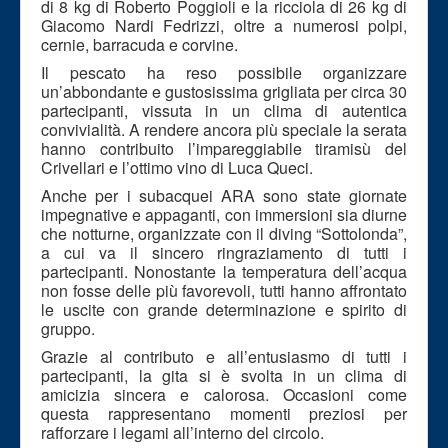
di 8 kg di Roberto Poggioli e la ricciola di 26 kg di
Giacomo Nardi Fedrizzi, oltre a numerosi polpi,
cernie, barracuda e corvine.
Il pescato ha reso possibile organizzare
un’abbondante e gustosissima grigliata per circa 30
partecipanti, vissuta in un clima di autentica
convivialità. A rendere ancora più speciale la serata
hanno contribuito l’impareggiabile tiramisù del
Crivellari e l’ottimo vino di Luca Queci.
Anche per i subacquei ARA sono state giornate
impegnative e appaganti, con immersioni sia diurne
che notturne, organizzate con il diving “Sottolonda”,
a cui va il sincero ringraziamento di tutti i
partecipanti. Nonostante la temperatura dell’acqua
non fosse delle più favorevoli, tutti hanno affrontato
le uscite con grande determinazione e spirito di
gruppo.
Grazie al contributo e all’entusiasmo di tutti i
partecipanti, la gita si è svolta in un clima di
amicizia sincera e calorosa. Occasioni come
questa rappresentano momenti preziosi per
rafforzare i legami all’interno del circolo.