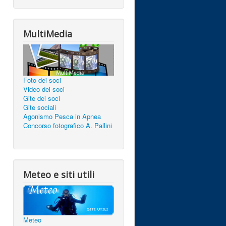
MultiMedia
Foto dei soci
Video dei soci
Gite dei soci
Gite sociali
Agonismo Pesca in Apnea
Concorso fotografico A. Pallini
Meteo e siti utili
Meteo