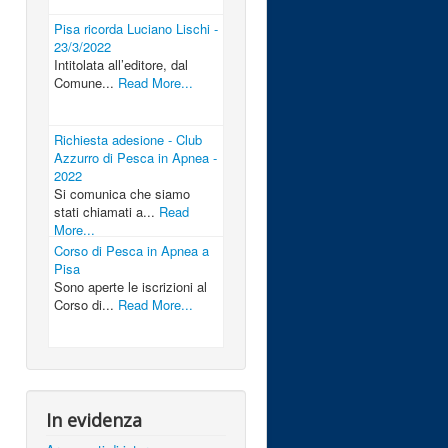
Pisa ricorda Luciano Lischi -
23/3/2022
Intitolata all’editore, dal
Comune...
Read More...
Richiesta adesione - Club
Azzurro di Pesca in Apnea -
2022
Si comunica che siamo
stati chiamati a...
Read
More...
Corso di Pesca in Apnea a
Pisa
Sono aperte le iscrizioni al
Corso di...
Read More...
In evidenza