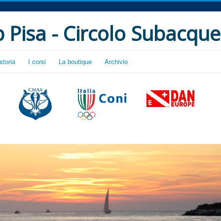
 Pisa - Circolo Subacque
storia
I corsi
La boutique
Archivio