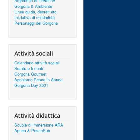
Argomenti di interesse
Gorgona & Ambiente
Linee guida, decreti etc.
Iniziativa di solidarietà
Personaggi del Gorgona
Attività sociali
Calendario attività sociali
Serate e Incontri
Gorgona Gourmet
Agonismo Pesca in Apnea
Gorgona Day 2021
Attività didattica
Scuola di immersione ARA
Apnea & PescaSub