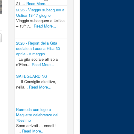
21,...
Read More...
2026 - Viaggio subacqueo a
Ustica 13-17 giugno
Viaggio subacqueo a Ustica
– 13/17...
Read More...
2026 - Report della Gita
sociale a Lacona-Elba 30
aprile - 3 maggio
La gita sociale all’isola
d’Elba...
Read More...
SAFEGUARDING
Il Consiglio direttivo,
nella...
Read More...
Bermuda con logo e
Magliette celebrative del
75esimo
Sono arrivati ... eccoli !
...
Read More...