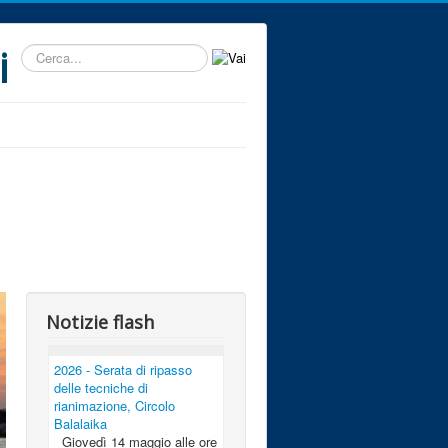
i
Cerca...
Notizie flash
2026 - Serata di ripasso
delle tecniche di
rianimazione, Circolo
Balalaika
Giovedì 14 maggio alle ore