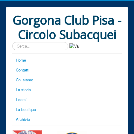
Gorgona Club Pisa -
Circolo Subacquei
Cerca...
Home
Contatti
Chi siamo
La storia
I corsi
La boutique
Archivio