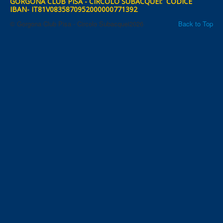
GORGONA CLUB PISA - CIRCOLO SUBACQUEI: CODICE
IBAN- IT81V0835870952000000771392
© Gorgona Club Pisa - Circolo Subacquei2026
Back to Top