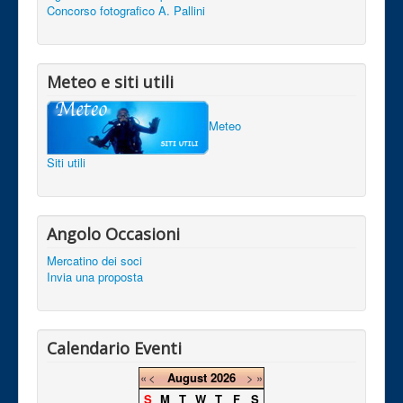
Concorso fotografico A. Pallini
Meteo e siti utili
Meteo
Siti utili
Angolo Occasioni
Mercatino dei soci
Invia una proposta
Calendario Eventi
«
<
August
2026
>
»
S
M
T
W
T
F
S