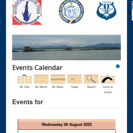
Events Calendar
By Year
By Month
By Week
Today
Search
Jump to
month
Events for
Wednesday 06 August 2025