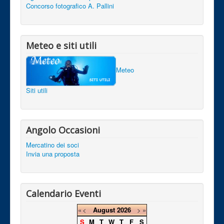
Concorso fotografico A. Pallini
Meteo e siti utili
Meteo
Siti utili
Angolo Occasioni
Mercatino dei soci
Invia una proposta
Calendario Eventi
«
<
August
2026
>
»
S
M
T
W
T
F
S