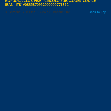
GORGONA CLUB PISA - CIRCOLO SUBACQUEI: CODICE
IBAN- IT81V0835870952000000771392
© Gorgona Club Pisa - Circolo Subacquei2026
Back to Top