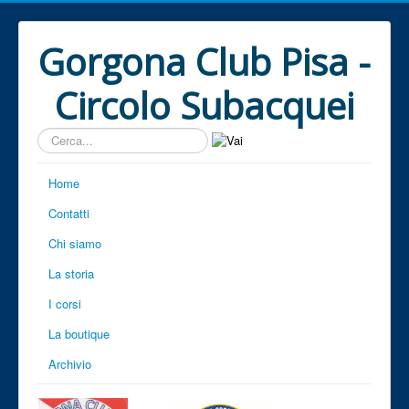
Gorgona Club Pisa -
Circolo Subacquei
Cerca...
Home
Contatti
Chi siamo
La storia
I corsi
La boutique
Archivio