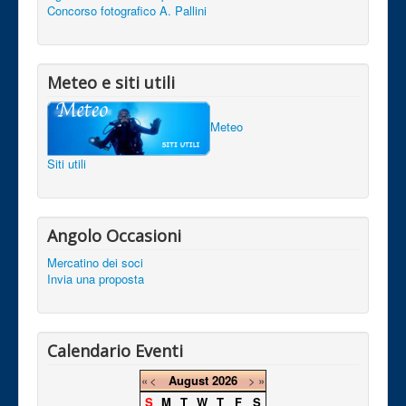
Concorso fotografico A. Pallini
Meteo e siti utili
Meteo
Siti utili
Angolo Occasioni
Mercatino dei soci
Invia una proposta
Calendario Eventi
«
<
August
2026
>
»
S
M
T
W
T
F
S