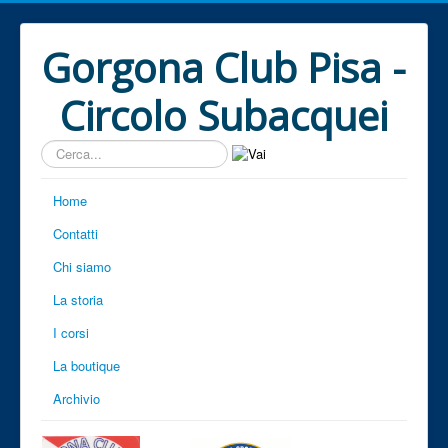
Gorgona Club Pisa -
Circolo Subacquei
Cerca...
Home
Contatti
Chi siamo
La storia
I corsi
La boutique
Archivio