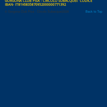
GORGONA CLUB PISA - CIRCOLO SUBACQUEI: CODICE
IBAN- IT81V0835870952000000771392
© Gorgona Club Pisa - Circolo Subacquei2026
Back to Top