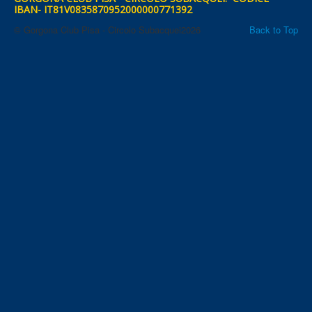
IBAN- IT81V0835870952000000771392
© Gorgona Club Pisa - Circolo Subacquei2026
Back to Top