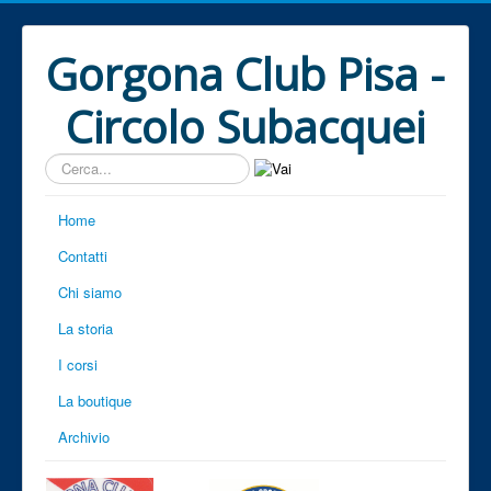
Gorgona Club Pisa -
Circolo Subacquei
Cerca...
Home
Contatti
Chi siamo
La storia
I corsi
La boutique
Archivio