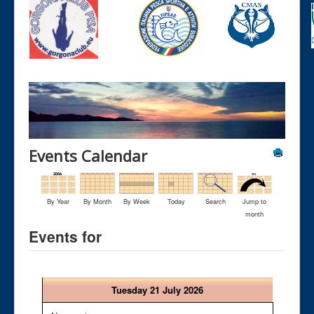
Events Calendar
By Year
By Month
By Week
Today
Search
Jump to
month
Events for
Tuesday 21 July 2026