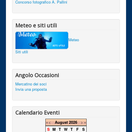
Concorso fotografico A. Pallini
Meteo e siti utili
Meteo
Siti utili
Angolo Occasioni
Mercatino dei soci
Invia una proposta
Calendario Eventi
«
<
August
2026
>
»
S
M
T
W
T
F
S