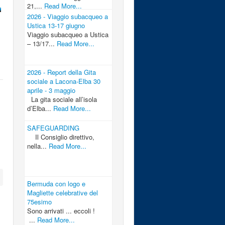
21,...
Read More...
2026 - Viaggio subacqueo a
Ustica 13-17 giugno
Viaggio subacqueo a Ustica
– 13/17...
Read More...
2026 - Report della Gita
sociale a Lacona-Elba 30
aprile - 3 maggio
La gita sociale all’isola
d’Elba...
Read More...
SAFEGUARDING
Il Consiglio direttivo,
nella...
Read More...
Bermuda con logo e
Magliette celebrative del
75esimo
Sono arrivati ... eccoli !
...
Read More...