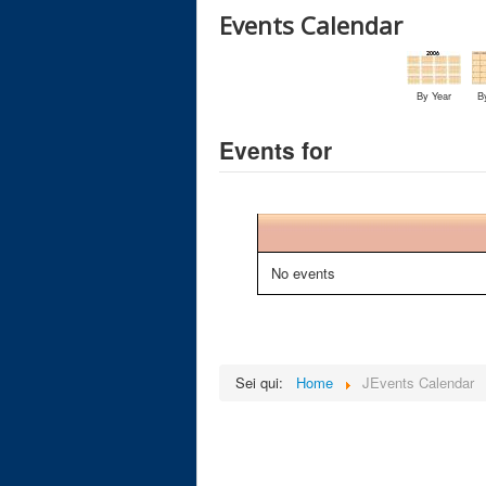
Events Calendar
By Year
B
Events for
No events
Sei qui:
Home
JEvents Calendar