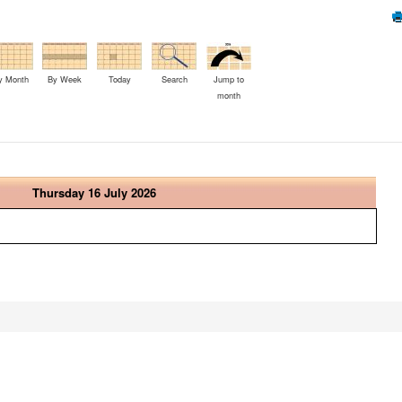
y Month
By Week
Today
Search
Jump to
month
Thursday 16 July 2026