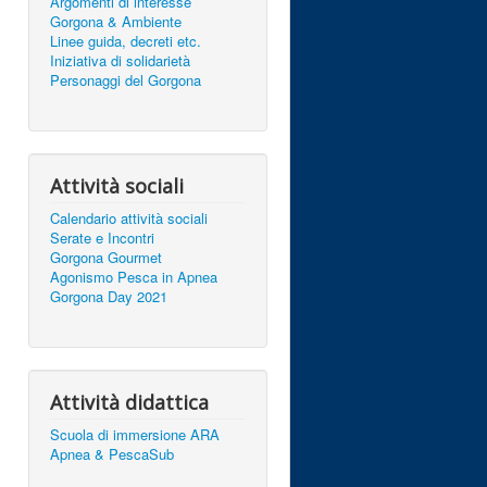
Argomenti di interesse
Gorgona & Ambiente
Linee guida, decreti etc.
Iniziativa di solidarietà
Personaggi del Gorgona
Attività sociali
Calendario attività sociali
Serate e Incontri
Gorgona Gourmet
Agonismo Pesca in Apnea
Gorgona Day 2021
Attività didattica
Scuola di immersione ARA
Apnea & PescaSub