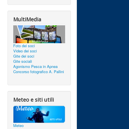
MultiMedia
Foto dei soci
Video dei soci
Gite dei soci
Gite sociali
Agonismo Pesca in Apnea
Concorso fotografico A. Pallini
Meteo e siti utili
Meteo