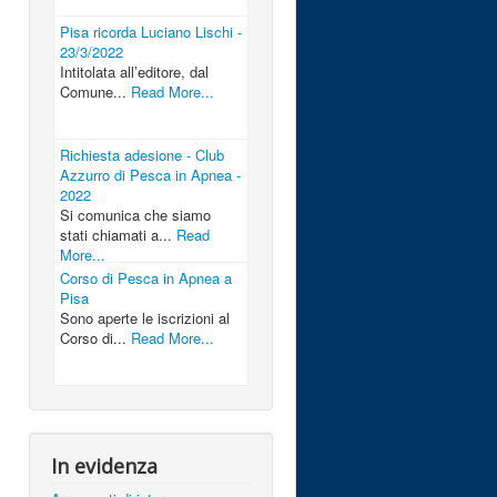
Pisa ricorda Luciano Lischi -
23/3/2022
Intitolata all’editore, dal
Comune...
Read More...
Richiesta adesione - Club
Azzurro di Pesca in Apnea -
2022
Si comunica che siamo
stati chiamati a...
Read
More...
Corso di Pesca in Apnea a
Pisa
Sono aperte le iscrizioni al
Corso di...
Read More...
In evidenza