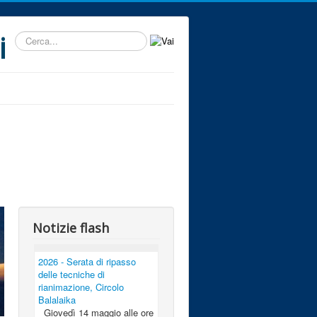
i
Cerca...
Notizie flash
2026 - Serata di ripasso
delle tecniche di
rianimazione, Circolo
Balalaika
Giovedì 14 maggio alle ore