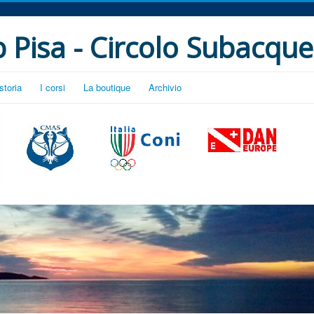
 Pisa - Circolo Subacque
storia
I corsi
La boutique
Archivio