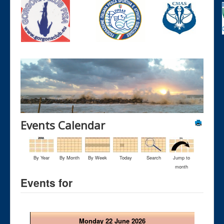
Events Calendar
By Year
By Month
By Week
Today
Search
Jump to
month
Events for
Monday 22 June 2026