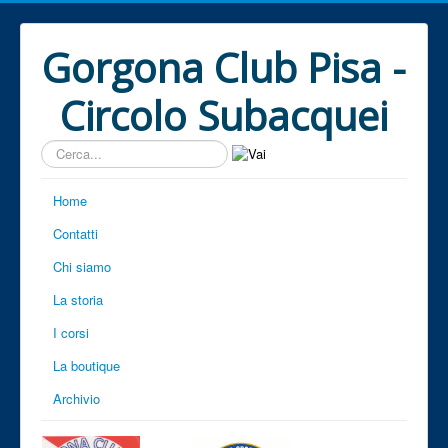
Gorgona Club Pisa -
Circolo Subacquei
Cerca...
Home
Contatti
Chi siamo
La storia
I corsi
La boutique
Archivio