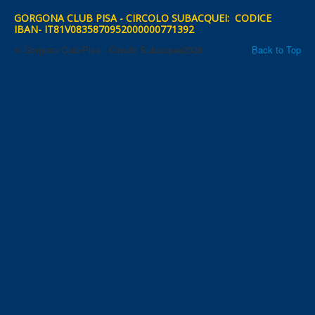
GORGONA CLUB PISA - CIRCOLO SUBACQUEI: CODICE
IBAN- IT81V0835870952000000771392
© Gorgona Club Pisa - Circolo Subacquei2026
Back to Top