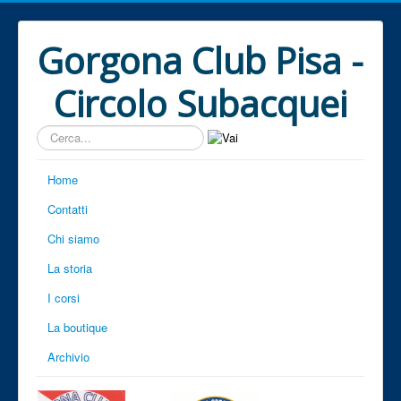
Gorgona Club Pisa -
Circolo Subacquei
Cerca...
Home
Contatti
Chi siamo
La storia
I corsi
La boutique
Archivio