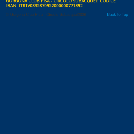
GORGONA CLUB PISA - CIRCOLO SUBACQUEI: CODICE
IBAN- IT81V0835870952000000771392
© Gorgona Club Pisa - Circolo Subacquei2026
Back to Top