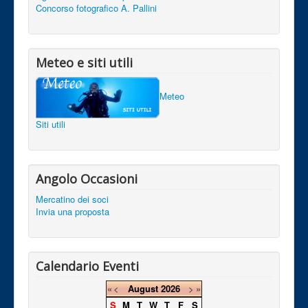
Concorso fotografico A. Pallini
Meteo e siti utili
Meteo
Siti utili
Angolo Occasioni
Mercatino dei soci
Invia una proposta
Calendario Eventi
«
<
August
2026
>
»
S
M
T
W
T
F
S