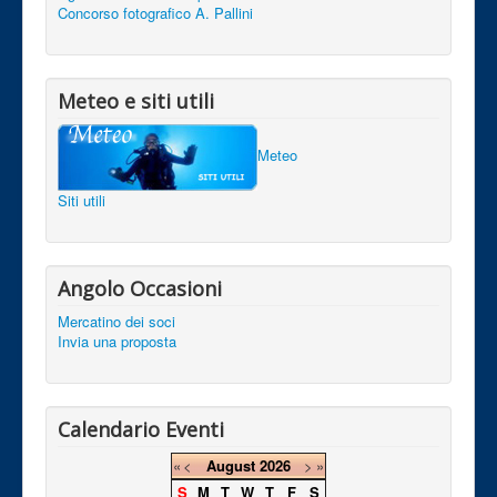
Concorso fotografico A. Pallini
Meteo e siti utili
Meteo
Siti utili
Angolo Occasioni
Mercatino dei soci
Invia una proposta
Calendario Eventi
«
<
August
2026
>
»
S
M
T
W
T
F
S