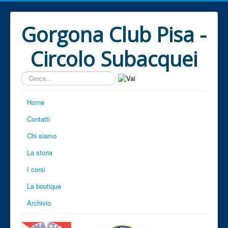
Gorgona Club Pisa -
Circolo Subacquei
Cerca...
Home
Contatti
Chi siamo
La storia
I corsi
La boutique
Archivio