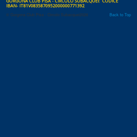
GORGONA CLUB PISA - CIRCOLO SUBACQUEI: CODICE
IBAN- IT81V0835870952000000771392
© Gorgona Club Pisa - Circolo Subacquei2026
Back to Top