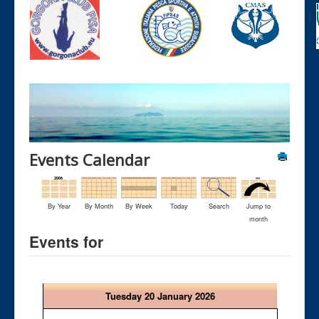
Events Calendar
By Year
By Month
By Week
Today
Search
Jump to
month
Events for
Tuesday 20 January 2026