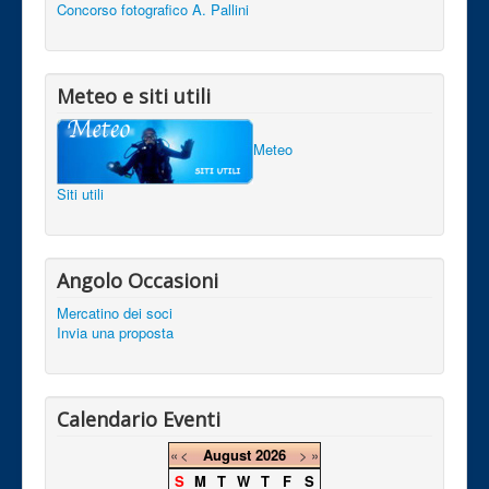
Concorso fotografico A. Pallini
Meteo e siti utili
Meteo
Siti utili
Angolo Occasioni
Mercatino dei soci
Invia una proposta
Calendario Eventi
«
<
August
2026
>
»
S
M
T
W
T
F
S