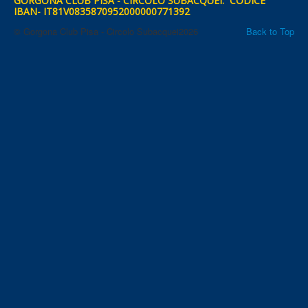
GORGONA CLUB PISA - CIRCOLO SUBACQUEI: CODICE
IBAN- IT81V0835870952000000771392
© Gorgona Club Pisa - Circolo Subacquei2026
Back to Top