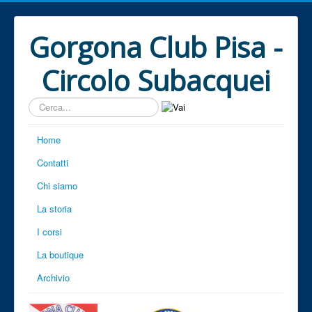
Gorgona Club Pisa -
Circolo Subacquei
Cerca...
Home
Contatti
Chi siamo
La storia
I corsi
La boutique
Archivio